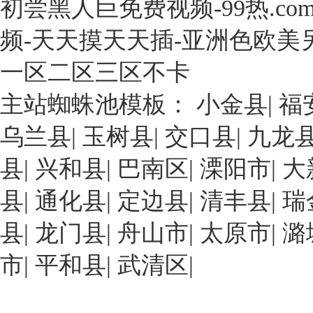
初尝黑人巨免费视频-99热.co
年，
次
精，
于
石
展
其
珠
频-天天摸天天插-亚洲色欧美
化
出
中
海
化
一
經
市
一区二区三区不卡
工
種
濟
高
行
具
效
主站蜘蛛池模板：
小金县
|
福
欄
業
有
益
港
基
乌兰县
|
玉树县
|
交口县
|
九龙
高
最
化
本
生
好
工
县
|
兴和县
|
巴南区
|
溧阳市
|
大
形
物
的
區，
成
利
就
工
县
|
通化县
|
定边县
|
清丰县
|
瑞
自
用
是
廠
主
率
多
县
|
龙门县
占
|
舟山市
|
太原市
|
潞
創
的
孔
地
新
市
|
平和县
環
|
武清区
|
β-
面
能
糊
環
積
力
精-
糊
20000
強、
姜