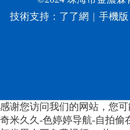
業
添
最
多
高
加
常
孔
技術支持：
了了網
手機版
質
劑
見
β-
量
和
的
環
發
配
就
糊
展
料
是
精?、
的
展
α-
功
指
覽
環
能
導
會
糊
高
意
上
精、
分
見》
面
β-
子
意
向
環
的
見
中
糊
工
提
國
精、
廠，
感谢您访问我们的网站，您可
出，
市
γ-
公
到
場
奇米久久-色婷婷导航-自拍偷
環
司
2025
首
糊
位