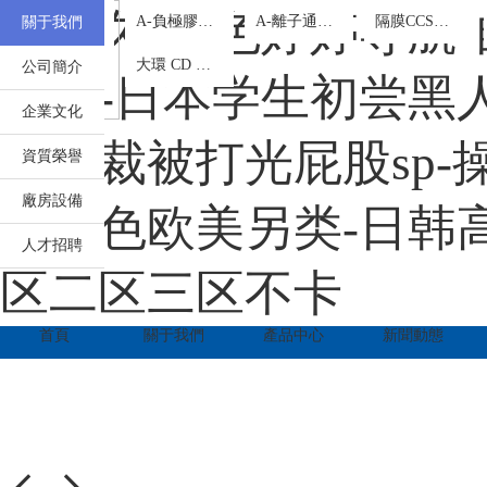
您
掃
產
奇米久久-色婷婷导航
原位凝膠劑
A-負極膠囊鋰系列
A-離子通道系列
隔膜CCS涂層添加劑
關于我們
聯
好！
一
品
歡
掃
中
羥丙基微納米混合膠囊
大環 CD 交聯 CMC
公司簡介
迎
系
訪
心
专区-日本学生初尝黑人巨
來
問
到
企業文化
手
珠
我
下总裁被打光屁股sp-
海
機
資質榮譽
市
官
們
金
網
廠房設備
濃
亚洲色欧美另类-日韩高
霖
珠
化
人才招聘
工
区二区三区不卡
海
科
技
有
市
首頁
關于我們
產品中心
新聞動態
限
公
金
司！
濃
霖