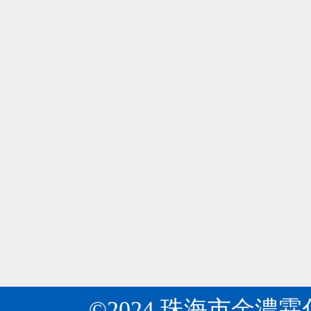
所
是
周
專
瓦克公司在華首次展示環糊精黃素！
04
知
業
瓦
目
2024-06
研
克
前
發
公
開
生
金濃霖化工：關于“十四五”推動石化化工行業
04
司
發
產
《關
第
2024-06
出
多
于“十
十
許
種
四
八
多
基
五”推
屆
環
質
動
中
糊
納
石
國
精
米、
化
國
的
微
化
際
衍
米
工
食
生
膠
行
品
©2024 珠海市金濃
物，
囊、