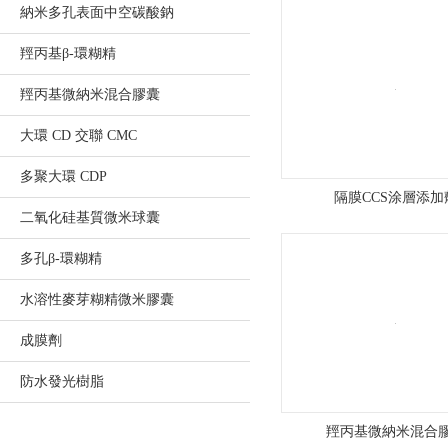
納米多孔表面中空碳酸鈉
高
羥丙基β-環糊精
欄
羥丙基微納米混合膠囊
港
大環 CD 交聯 CMC
經
多聚大環 CDP
濟
隔膜CCS涂層添加
二氧化硅基質微米球囊
區
多孔β-環糊精
南
水溶性麥芽糊精微米膠囊
水
成膜劑
精
防水發光樹脂
細
羥丙基微納米混合
化