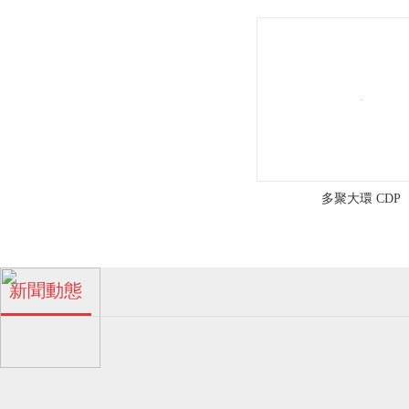
工
區
浪
涌
路
多聚大環 CDP
五
號
珠海多孔β-環糊精廠家！
新聞動態
04
金
2024-06
濃
霖
多孔β-環糊精的特點！
04
化
眾
工
2024-06