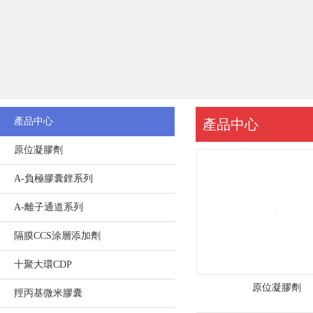
公
司
地
址
：
產品中心
產品中心
廣
原位凝膠劑
東
A-負極膠囊鋰系列
省
A-離子通道系列
隔膜CCS涂層添加劑
珠
十聚大環CDP
海
原位凝膠劑
羥丙基微米膠囊
市