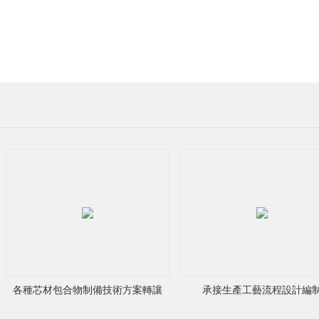
：
翟
先
生
手
機：
各種芯材包合物制備技術方案轉讓
承接生產工藝流程設計編
13923367618