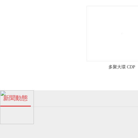
工
區
浪
涌
路
多聚大環 CDP
五
號
珠海多孔β-環糊精廠家！
新聞動態
04
金
2024-06
濃
霖
多孔β-環糊精的特點！
04
化
眾
工
2024-06