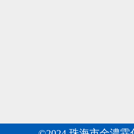
所
是
周
專
瓦克公司在華首次展示環糊精黃素！
04
知
業
瓦
目
2024-06
研
克
前
發
公
開
生
金濃霖化工：關于“十四五”推動石化化工行業
04
司
發
產
《關
第
2024-06
出
多
于“十
十
許
種
四
八
多
基
五”推
屆
環
質
動
中
糊
納
石
國
精
米、
化
國
的
微
化
際
衍
米
工
食
生
膠
行
品
©2024 珠海市金濃
物，
囊、