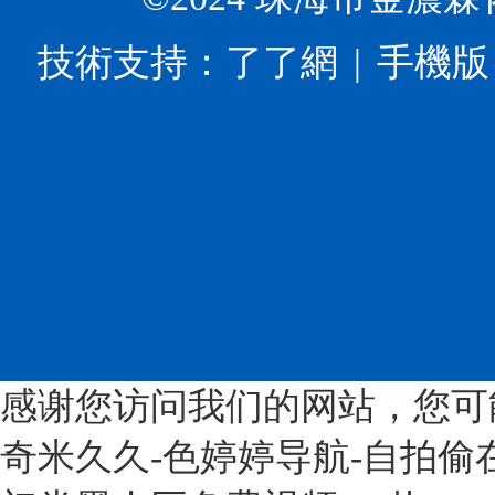
業
添
最
多
高
加
常
孔
技術支持：
了了網
手機版
質
劑
見
β-
量
和
的
環
發
配
就
糊
展
料
是
精?、
的
展
α-
功
指
覽
環
能
導
會
糊
高
意
上
精、
分
見》
面
β-
子
意
向
環
的
見
中
糊
工
提
國
精、
廠，
感谢您访问我们的网站，您可
出，
市
γ-
公
到
場
奇米久久-色婷婷导航-自拍偷
環
司
2025
首
糊
位