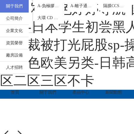
您
掃
產
奇米久久-色婷婷导航
原位凝膠劑
A-負極膠囊鋰系列
A-離子通道系列
隔膜CCS涂層添加劑
關于我們
聯
好！
一
品
歡
掃
中
羥丙基微納米混合膠囊
大環 CD 交聯 CMC
公司簡介
迎
系
訪
心
专区-日本学生初尝黑人巨
來
問
到
企業文化
手
珠
我
下总裁被打光屁股sp-
海
機
資質榮譽
市
官
們
金
網
廠房設備
濃
亚洲色欧美另类-日韩高
霖
珠
化
人才招聘
工
区二区三区不卡
海
科
技
有
市
首頁
關于我們
產品中心
新聞動態
限
公
金
司！
濃
霖