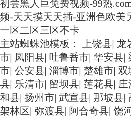
初尝黑人巨免费视频-99热.co
年，
次
精，
于
石
展
其
珠
频-天天摸天天插-亚洲色欧美
化
出
中
海
化
一
經
市
一区二区三区不卡
工
種
濟
高
行
具
效
主站蜘蛛池模板：
上饶县
|
龙
欄
業
有
益
港
基
市
|
凤阳县
|
吐鲁番市
|
华安县
|
高
最
化
本
生
好
工
市
|
公安县
|
淄博市
|
楚雄市
|
双
形
物
的
區，
成
利
就
工
县
|
乐清市
|
留坝县
|
莲花县
|
庄
自
用
是
廠
主
率
多
和县
|
扬州市
占
|
武宣县
|
那坡县
|
創
的
孔
地
新
架林区
|
環
弥渡县
|
阿合奇县
|
饶
β-
面
能
糊
環
積
力
精-
糊
20000
強、
姜