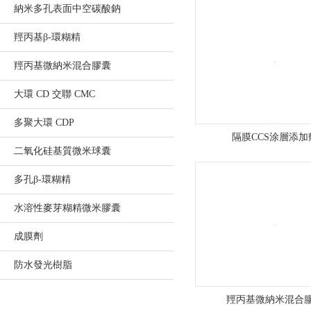
納米多孔表面中空碳酸鈉
高
羥丙基β-環糊精
欄
羥丙基微納米混合膠囊
港
大環 CD 交聯 CMC
經
多聚大環 CDP
濟
隔膜CCS涂層添加
二氧化硅基質微米球囊
區
多孔β-環糊精
南
水溶性麥芽糊精微米膠囊
水
成膜劑
精
防水發光樹脂
細
羥丙基微納米混合
化