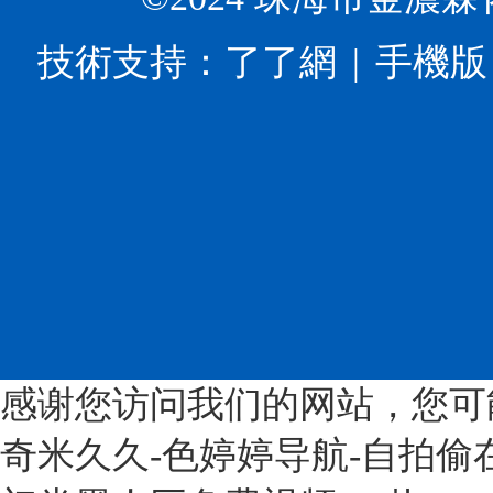
業
添
最
多
高
加
常
孔
技術支持：
了了網
手機版
質
劑
見
β-
量
和
的
環
發
配
就
糊
展
料
是
精?、
的
展
α-
功
指
覽
環
能
導
會
糊
高
意
上
精、
分
見》
面
β-
子
意
向
環
的
見
中
糊
工
提
國
精、
廠，
感谢您访问我们的网站，您可
出，
市
γ-
公
到
場
奇米久久-色婷婷导航-自拍偷
環
司
2025
首
糊
位