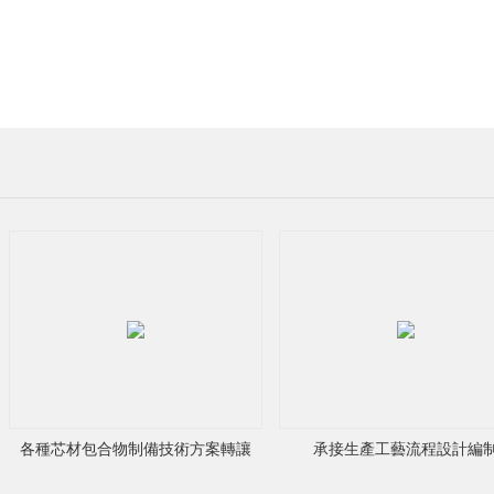
：
翟
先
生
手
機：
各種芯材包合物制備技術方案轉讓
承接生產工藝流程設計編
13923367618