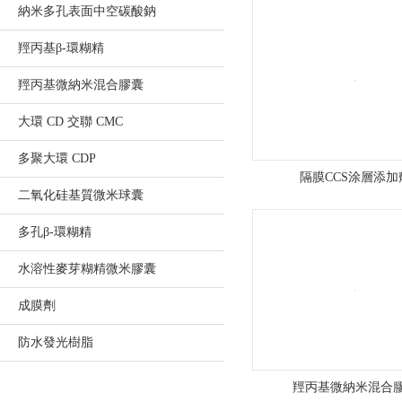
納米多孔表面中空碳酸鈉
高
羥丙基β-環糊精
欄
羥丙基微納米混合膠囊
港
大環 CD 交聯 CMC
經
多聚大環 CDP
濟
隔膜CCS涂層添加
二氧化硅基質微米球囊
區
多孔β-環糊精
南
水溶性麥芽糊精微米膠囊
水
成膜劑
精
防水發光樹脂
細
羥丙基微納米混合
化