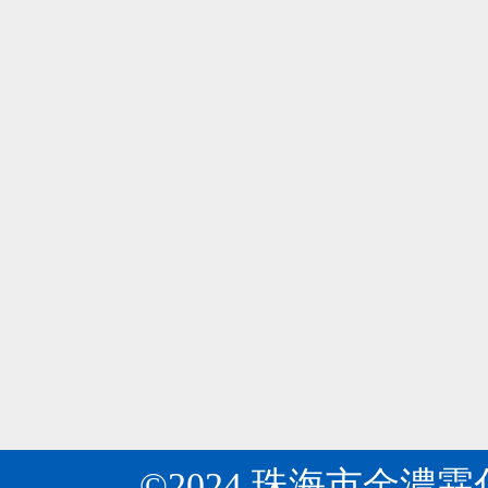
所
是
周
專
瓦克公司在華首次展示環糊精黃素！
04
知
業
瓦
目
2024-06
研
克
前
發
公
開
生
金濃霖化工：關于“十四五”推動石化化工行業
04
司
發
產
《關
第
2024-06
出
多
于“十
十
許
種
四
八
多
基
五”推
屆
環
質
動
中
糊
納
石
國
精
米、
化
國
的
微
化
際
衍
米
工
食
生
膠
行
品
©2024 珠海市金濃
物，
囊、