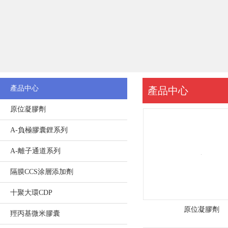
公
司
地
址
：
產品中心
產品中心
廣
原位凝膠劑
東
A-負極膠囊鋰系列
省
A-離子通道系列
隔膜CCS涂層添加劑
珠
十聚大環CDP
海
原位凝膠劑
羥丙基微米膠囊
市