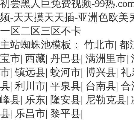
初尝黑人巨免费视频-99热.co
年，
次
精，
于
石
展
其
珠
频-天天摸天天插-亚洲色欧美
化
出
中
海
化
一
經
市
一区二区三区不卡
工
種
濟
高
行
具
效
主站蜘蛛池模板：
竹北市
|
都
欄
業
有
益
港
基
宝市
|
西藏
|
丹巴县
|
满洲里市
|
高
最
化
本
生
好
工
市
|
镇远县
|
蛟河市
|
博兴县
|
礼
形
物
的
區，
成
利
就
工
县
|
利川市
|
平泉县
|
台南县
|
合
自
用
是
廠
主
率
多
峰县
|
乐东
占
|
隆安县
|
尼勒克县
|
創
的
孔
地
新
县
|
乐昌市
環
|
黎平县
|
β-
面
能
糊
環
積
力
精-
糊
20000
強、
姜