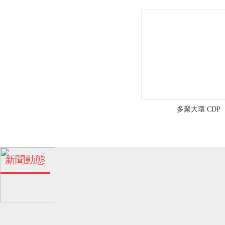
工
區
浪
涌
路
多聚大環 CDP
五
號
珠海多孔β-環糊精廠家！
新聞動態
04
金
2024-06
濃
霖
多孔β-環糊精的特點！
04
化
眾
工
2024-06