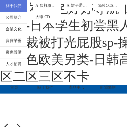
您
掃
產
奇米久久-色婷婷导航
原位凝膠劑
A-負極膠囊鋰系列
A-離子通道系列
隔膜CCS涂層添加劑
關于我們
聯
好！
一
品
歡
掃
中
羥丙基微納米混合膠囊
大環 CD 交聯 CMC
公司簡介
迎
系
訪
心
专区-日本学生初尝黑人巨
來
問
到
企業文化
手
珠
我
下总裁被打光屁股sp-
海
機
資質榮譽
市
官
們
金
網
廠房設備
濃
亚洲色欧美另类-日韩高
霖
珠
化
人才招聘
工
区二区三区不卡
海
科
技
有
市
首頁
關于我們
產品中心
新聞動態
限
公
金
司！
濃
霖